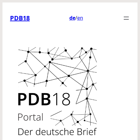
PDB18
de
/
en